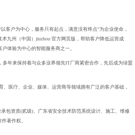
直坚持“以客户为中心，服务只有起点，满意没有终点”为企业使命，
州（中国）jiuzhou·官方网页版，帮助客户降低运营成
客户体验为中心的智能服务商之一。
，多年来保持着与众多业界领先IT厂商紧密合作，先后成为绿盟
教育、医疗、企业、媒体、运营商等领域拥有广泛的客户基础，
业承包资质(贰级)、广东省安全技术防范系统设计、施工、维修
多软件著作权。