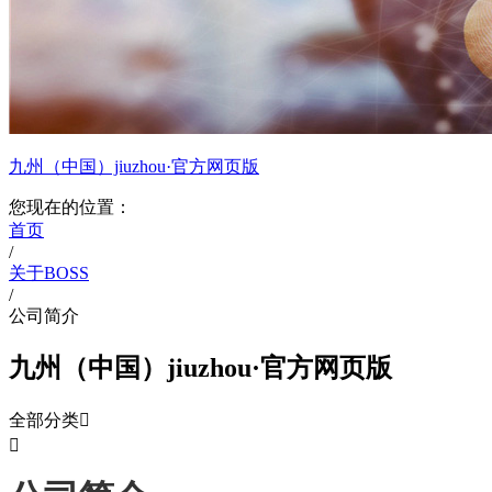
九州（中国）jiuzhou·官方网页版
您现在的位置：
首页
/
关于BOSS
/
公司简介
九州（中国）jiuzhou·官方网页版
全部分类

