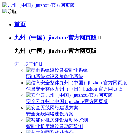
首页
九州（中国）jiuzhou·官方网页版

九州（中国）jiuzhou·官方网页版
进一步了解

弱电系统建设及智能化系统
信息安全整体九州（中国）jiuzhou·官方网页版
安全云九州（中国）jiuzhou·官方网页版
安全无线网络建设方案
智能化机房建设及动环监测