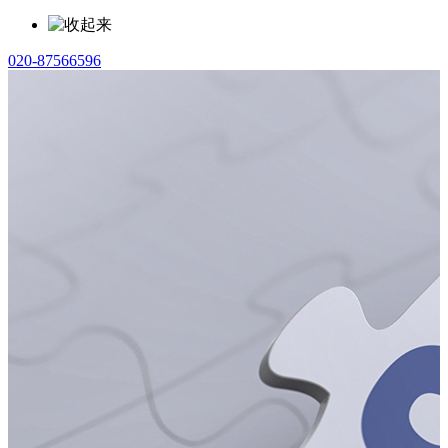
020-87566596