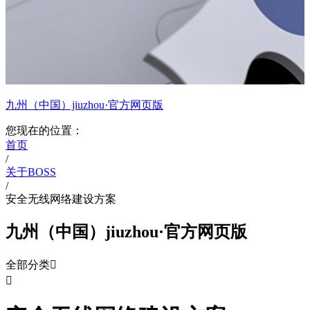
九州（中国）jiuzhou·官方网页版
您现在的位置：
首页
/
关于BOSS
/
安全无线网络建设方案
九州（中国）jiuzhou·官方网页版
全部分类

