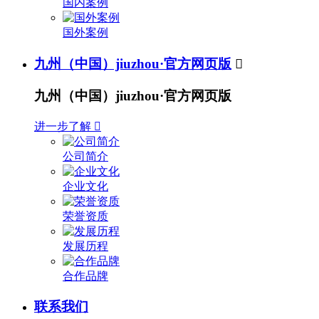
国内案例
国外案例
九州（中国）jiuzhou·官方网页版

九州（中国）jiuzhou·官方网页版
进一步了解

公司简介
企业文化
荣誉资质
发展历程
合作品牌
联系我们