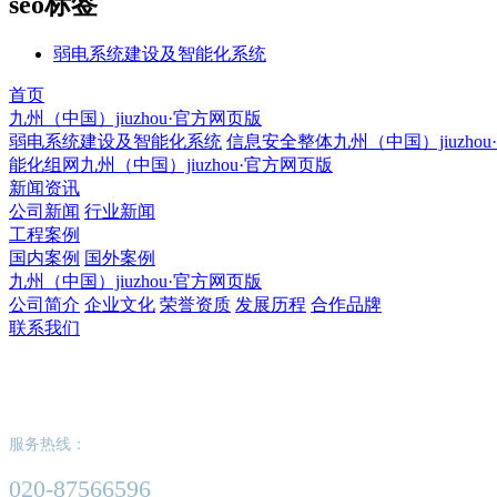
seo标签
弱电系统建设及智能化系统
首页
九州（中国）jiuzhou·官方网页版
弱电系统建设及智能化系统
信息安全整体九州（中国）jiuzho
能化组网九州（中国）jiuzhou·官方网页版
新闻资讯
公司新闻
行业新闻
工程案例
国内案例
国外案例
九州（中国）jiuzhou·官方网页版
公司简介
企业文化
荣誉资质
发展历程
合作品牌
联系我们
九州（中国）jiuzhou·官方网页版
服务热线：
020-87566596