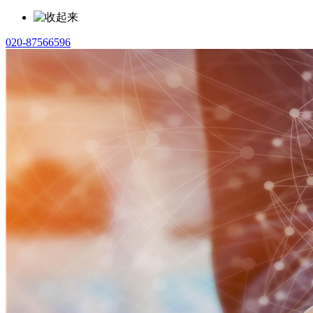
020-87566596