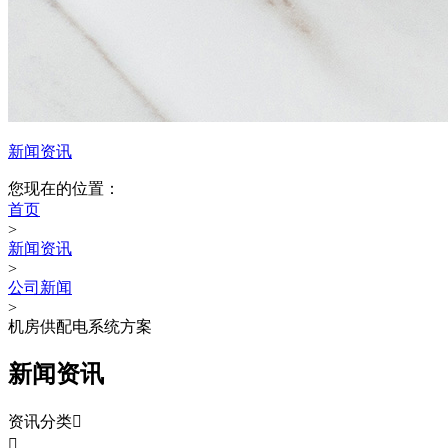
新闻资讯
您现在的位置：
首页
>
新闻资讯
>
公司新闻
>
机房供配电系统方案
新闻资讯
资讯分类

