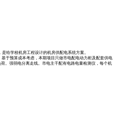
，是给学校机房工程设计的机房供配电系统方案。
，基于预算成本考虑，本期项目只做市电配电动力柜及配套供电
负荷。强弱电分离走线。市电主干配有电路电量检测仪，每个机