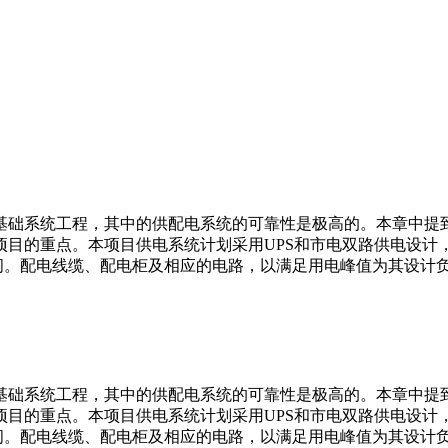
基础系统工程，其中的供配电系统的可靠性是极高的。本章中提
项目的重点。本项目供电系统计划采用UPS和市电双路供电设计
空间。配电线缆、配电柜及相应的电路，以满足用电峰值为其设计
基础系统工程，其中的供配电系统的可靠性是极高的。本章中提
项目的重点。本项目供电系统计划采用UPS和市电双路供电设计
空间。配电线缆、配电柜及相应的电路，以满足用电峰值为其设计