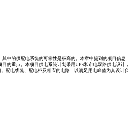
，其中的供配电系统的可靠性是极高的。本章中提到的项目信息
项目的重点。本项目供电系统计划采用UPS和市电双路供电设计
空间。配电线缆、配电柜及相应的电路，以满足用电峰值为其设计