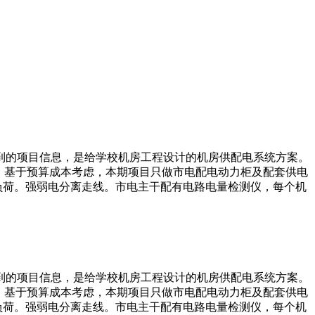
到的项目信息，是给学校机房工程设计的机房供配电系统方案。
，基于预算成本考虑，本期项目只做市电配电动力柜及配套供电
负荷。强弱电分离走线。市电主干配有电路电量检测仪，每个机
到的项目信息，是给学校机房工程设计的机房供配电系统方案。
，基于预算成本考虑，本期项目只做市电配电动力柜及配套供电
负荷。强弱电分离走线。市电主干配有电路电量检测仪，每个机