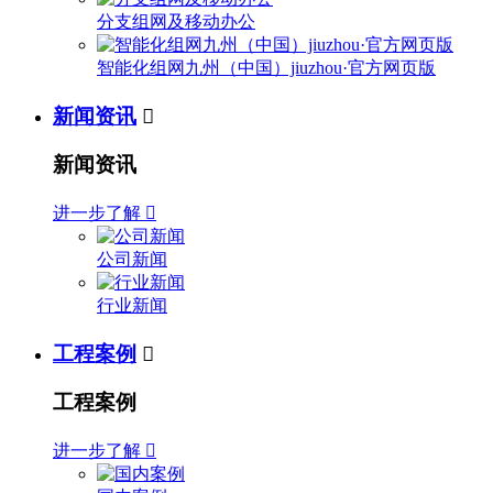
分支组网及移动办公
智能化组网九州（中国）jiuzhou·官方网页版
新闻资讯

新闻资讯
进一步了解

公司新闻
行业新闻
工程案例

工程案例
进一步了解
