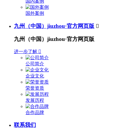
国内案例
国外案例
九州（中国）jiuzhou·官方网页版

九州（中国）jiuzhou·官方网页版
进一步了解

公司简介
企业文化
荣誉资质
发展历程
合作品牌
联系我们